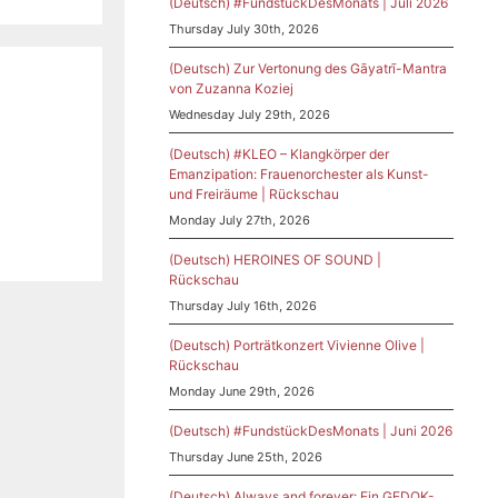
(Deutsch) #FundstückDesMonats | Juli 2026
Thursday July 30th, 2026
(Deutsch) Zur Vertonung des Gāyatrī-Mantra
von Zuzanna Koziej
Wednesday July 29th, 2026
(Deutsch) #KLEO – Klangkörper der
Emanzipation: Frauenorchester als Kunst-
und Freiräume | Rückschau
Monday July 27th, 2026
(Deutsch) HEROINES OF SOUND |
Rückschau
Thursday July 16th, 2026
(Deutsch) Porträtkonzert Vivienne Olive |
Rückschau
Monday June 29th, 2026
(Deutsch) #FundstückDesMonats | Juni 2026
Thursday June 25th, 2026
(Deutsch) Always and forever: Ein GEDOK-