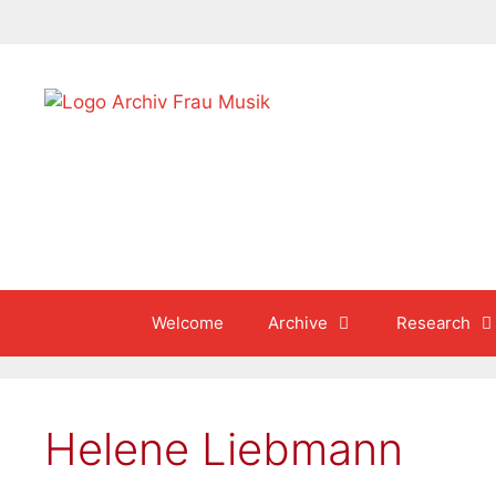
Skip
to
content
Welcome
Archive
Research
Helene Liebmann