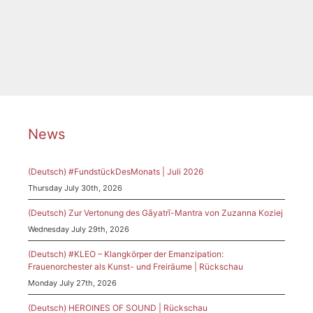
Paraskevaidis
,
Kassel
,
Komponistin
,
Montevideo
,
Uruguay
News
(Deutsch) #FundstückDesMonats | Juli 2026
Thursday July 30th, 2026
(Deutsch) Zur Vertonung des Gāyatrī-Mantra von Zuzanna Koziej
Wednesday July 29th, 2026
(Deutsch) #KLEO – Klangkörper der Emanzipation:
Frauenorchester als Kunst- und Freiräume | Rückschau
Monday July 27th, 2026
(Deutsch) HEROINES OF SOUND | Rückschau