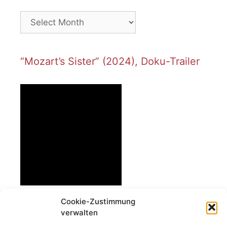
Archives
“Mozart’s Sister” (2024), Doku-Trailer
Cookie-Zustimmung
verwalten
(Deutsch) Engagiert für Vielfalt!