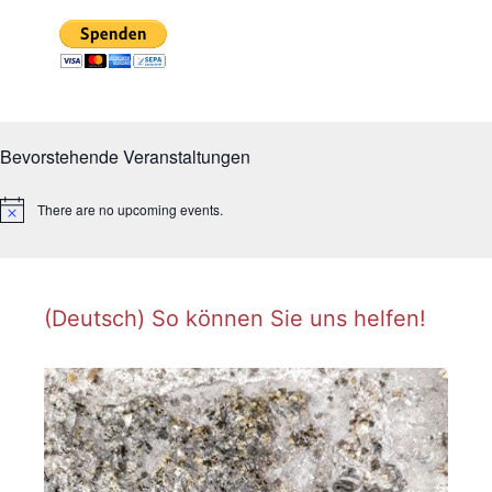
Bevorstehende Veranstaltungen
There are no upcoming events.
N
o
t
i
c
e
(Deutsch) So können Sie uns helfen!