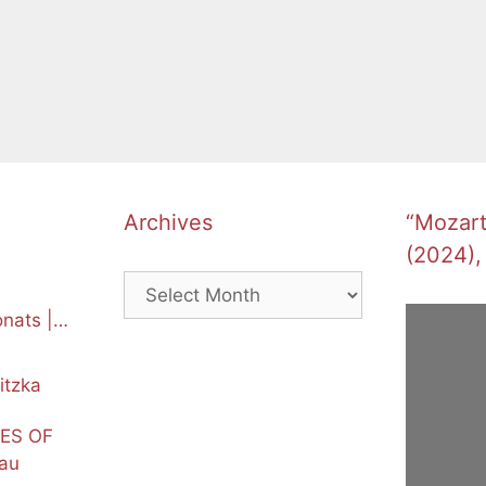
Archives
“Mozart’
(2024),
Archives
nats |
itzka
NES OF
au