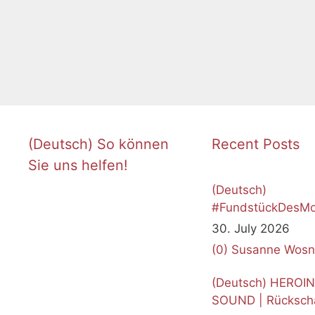
(Deutsch) So können
Recent Posts
Sie uns helfen!
(Deutsch)
#FundstückDesMo
Juli 2026
30. July 2026
(0)
Susanne Wosn
(Deutsch) HEROI
SOUND | Rücksch