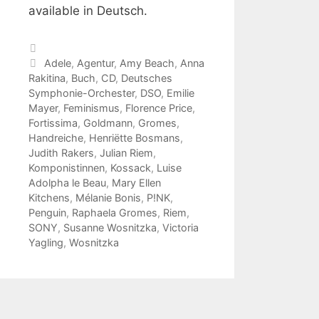
available in Deutsch.
Categories
Tags
Adele
,
Agentur
,
Amy Beach
,
Anna
Rakitina
,
Buch
,
CD
,
Deutsches
Symphonie-Orchester
,
DSO
,
Emilie
Mayer
,
Feminismus
,
Florence Price
,
Fortissima
,
Goldmann
,
Gromes
,
Handreiche
,
Henriëtte Bosmans
,
Judith Rakers
,
Julian Riem
,
Komponistinnen
,
Kossack
,
Luise
Adolpha le Beau
,
Mary Ellen
Kitchens
,
Mélanie Bonis
,
P!NK
,
Penguin
,
Raphaela Gromes
,
Riem
,
SONY
,
Susanne Wosnitzka
,
Victoria
Yagling
,
Wosnitzka