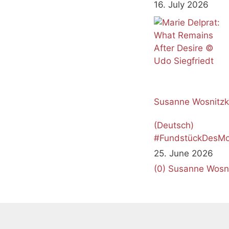
16. July 2026
Susanne Wosnitz
(Deutsch)
#FundstückDesMo
Juni 2026
25. June 2026
(0)
Susanne Wosn