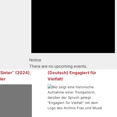
Notice
There are no upcoming events.
 Sister” (2024),
(Deutsch) Engagiert für
ler
Vielfalt!