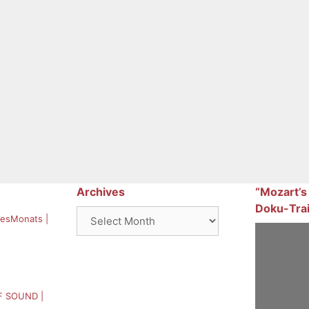
Archives
“Mozart’s
Doku-Trai
Archives
esMonats |
F SOUND |