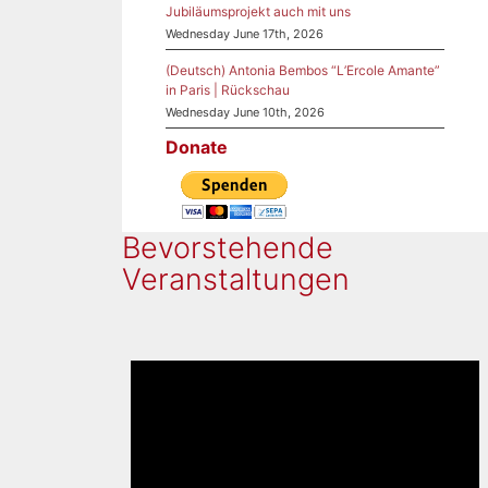
Jubiläumsprojekt auch mit uns
Wednesday June 17th, 2026
(Deutsch) Antonia Bembos “L’Ercole Amante”
in Paris | Rückschau
Wednesday June 10th, 2026
Donate
Bevorstehende
Veranstaltungen