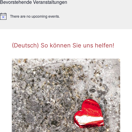
Bevorstehende Veranstaltungen
There are no upcoming events.
N
o
t
i
c
e
(Deutsch) So können Sie uns helfen!