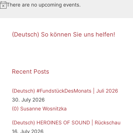
There are no upcoming events.
N
o
t
i
(Deutsch) So können Sie uns helfen!
c
e
Recent Posts
(Deutsch) #FundstückDesMonats | Juli 2026
30. July 2026
(0)
Susanne Wosnitzka
(Deutsch) HEROINES OF SOUND | Rückschau
16. July 2026