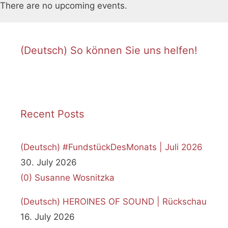
o
There are no upcoming events.
t
i
c
(Deutsch) So können Sie uns helfen!
e
Recent Posts
(Deutsch) #FundstückDesMonats | Juli 2026
30. July 2026
(0)
Susanne Wosnitzka
(Deutsch) HEROINES OF SOUND | Rückschau
16. July 2026