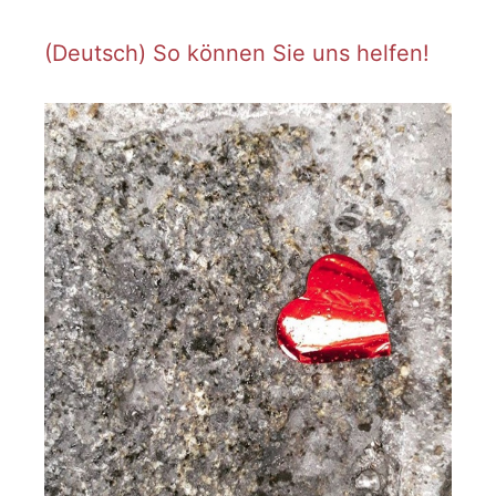
i
c
e
(Deutsch) So können Sie uns helfen!