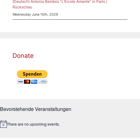
(Deutsch) Antonia Bembos “L’Ercole Amante” in Paris |
Rückschau
Wednesday June 10th, 2026
Donate
Bevorstehende Veranstaltungen
There are no upcoming events.
N
o
t