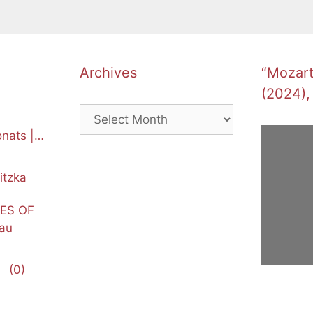
Archives
“Mozart’
(2024),
Archives
nats |
itzka
NES OF
au
(0)