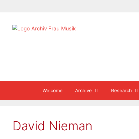
Skip
to
content
Welcome
Archive
Research
David Nieman