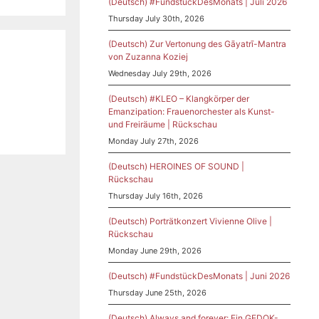
(Deutsch) #FundstückDesMonats | Juli 2026
Thursday July 30th, 2026
(Deutsch) Zur Vertonung des Gāyatrī-Mantra
von Zuzanna Koziej
Wednesday July 29th, 2026
(Deutsch) #KLEO – Klangkörper der
Emanzipation: Frauenorchester als Kunst-
und Freiräume | Rückschau
Monday July 27th, 2026
(Deutsch) HEROINES OF SOUND |
Rückschau
Thursday July 16th, 2026
(Deutsch) Porträtkonzert Vivienne Olive |
Rückschau
Monday June 29th, 2026
(Deutsch) #FundstückDesMonats | Juni 2026
Thursday June 25th, 2026
(Deutsch) Always and forever: Ein GEDOK-