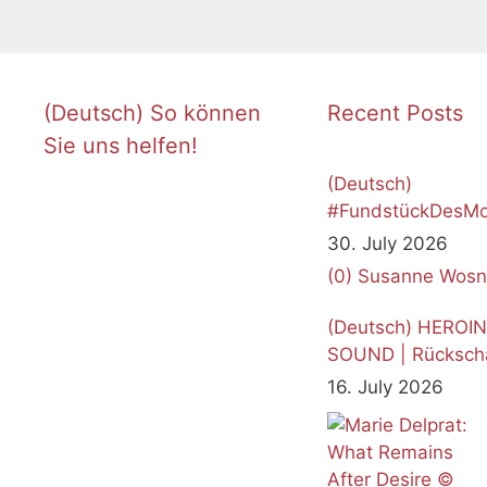
(Deutsch) So können
Recent Posts
Sie uns helfen!
(Deutsch)
#FundstückDesMo
Juli 2026
30. July 2026
(0)
Susanne Wosn
(Deutsch) HEROI
SOUND | Rücksch
16. July 2026