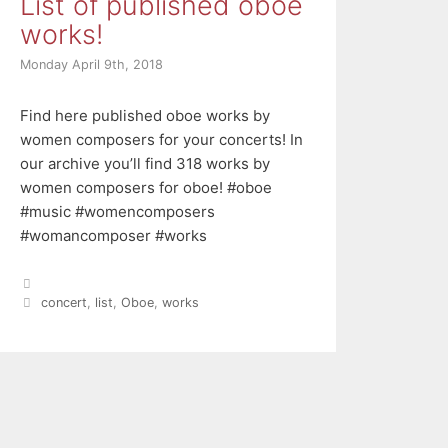
List of published oboe
works!
Monday April 9th, 2018
Find here published oboe works by
women composers for your concerts! In
our archive you’ll find 318 works by
women composers for oboe! #oboe
#music #womencomposers
#womancomposer #works
Categories
Tags
concert
,
list
,
Oboe
,
works