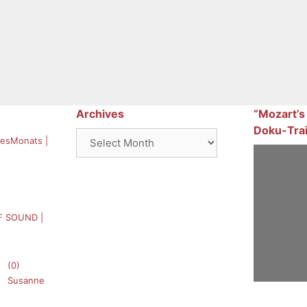
Archives
“Mozart’s
Doku-Trai
Archives
esMonats |
F SOUND |
(0)
Susanne