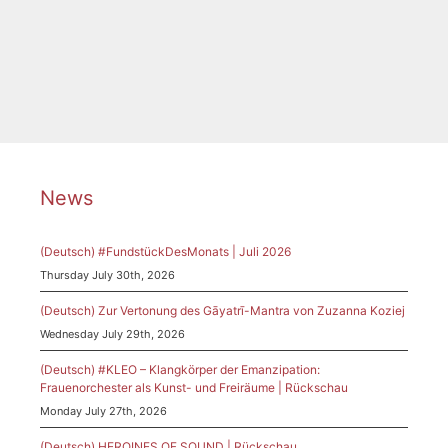
Tags
Call for entries
,
Deutscher Filmmusikpreis
,
Filmmusik
,
Komponistinnen
News
(Deutsch) #FundstückDesMonats | Juli 2026
Thursday July 30th, 2026
(Deutsch) Zur Vertonung des Gāyatrī-Mantra von Zuzanna Koziej
Wednesday July 29th, 2026
(Deutsch) #KLEO – Klangkörper der Emanzipation:
Frauenorchester als Kunst- und Freiräume | Rückschau
Monday July 27th, 2026
(Deutsch) HEROINES OF SOUND | Rückschau