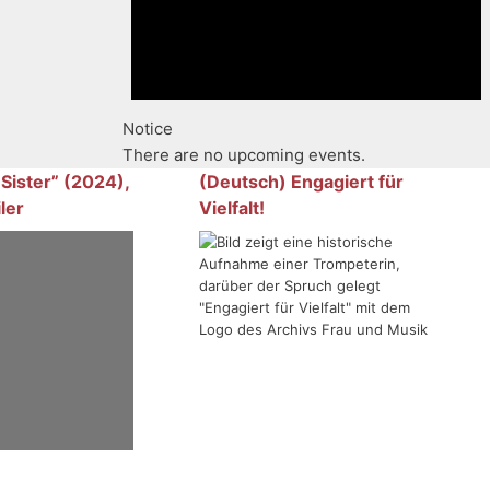
Notice
There are no upcoming events.
 Sister” (2024),
(Deutsch) Engagiert für
ler
Vielfalt!