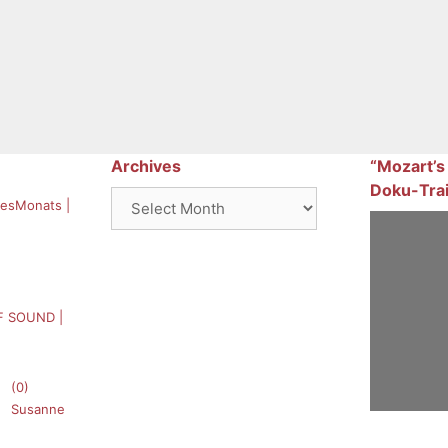
Archives
“Mozart’s
Doku-Trai
Archives
esMonats |
F SOUND |
(0)
Susanne