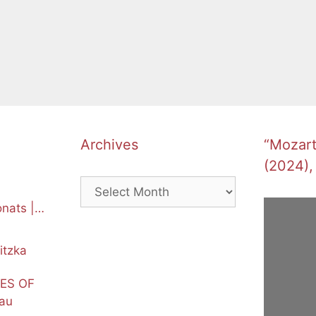
Archives
“Mozart’
(2024),
Archives
nats |
itzka
NES OF
au