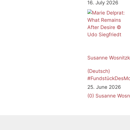
16. July 2026
Susanne Wosnitz
(Deutsch)
#FundstückDesMo
Juni 2026
25. June 2026
(0)
Susanne Wosn