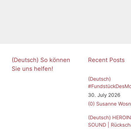
(Deutsch) So können
Recent Posts
Sie uns helfen!
(Deutsch)
#FundstückDesMo
Juli 2026
30. July 2026
(0)
Susanne Wosn
(Deutsch) HEROI
SOUND | Rücksch