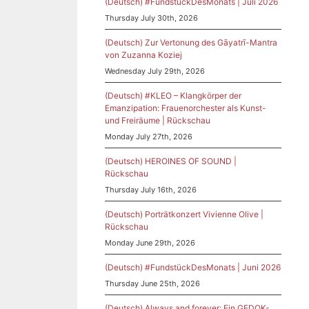
(Deutsch) #FundstückDesMonats | Juli 2026
Thursday July 30th, 2026
(Deutsch) Zur Vertonung des Gāyatrī-Mantra
von Zuzanna Koziej
Wednesday July 29th, 2026
(Deutsch) #KLEO – Klangkörper der
Emanzipation: Frauenorchester als Kunst-
und Freiräume | Rückschau
Monday July 27th, 2026
(Deutsch) HEROINES OF SOUND |
Rückschau
Thursday July 16th, 2026
(Deutsch) Porträtkonzert Vivienne Olive |
Rückschau
Monday June 29th, 2026
(Deutsch) #FundstückDesMonats | Juni 2026
Thursday June 25th, 2026
(Deutsch) Always and forever: Ein GEDOK-