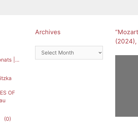
Archives
“Mozart’
(2024),
Archives
nats |
itzka
NES OF
au
(0)