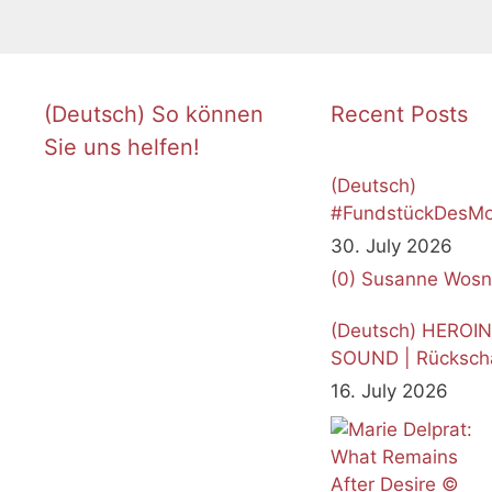
(Deutsch) So können
Recent Posts
Sie uns helfen!
(Deutsch)
#FundstückDesMo
Juli 2026
30. July 2026
(0)
Susanne Wosn
(Deutsch) HEROI
SOUND | Rücksch
16. July 2026