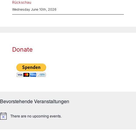
Rückschau
Wednesday June 10th, 2026
Donate
Bevorstehende Veranstaltungen
There are no upcoming events.
N
o
t
i