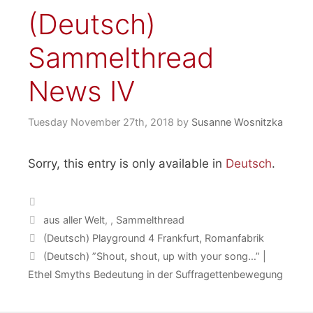
(Deutsch)
Sammelthread
News IV
Tuesday November 27th, 2018
by
Susanne Wosnitzka
Sorry, this entry is only available in
Deutsch
.
Categories
Tags
aus aller Welt
,
,
Sammelthread
(Deutsch) Playground 4 Frankfurt, Romanfabrik
(Deutsch) ”Shout, shout, up with your song…” |
Ethel Smyths Bedeutung in der Suffragettenbewegung