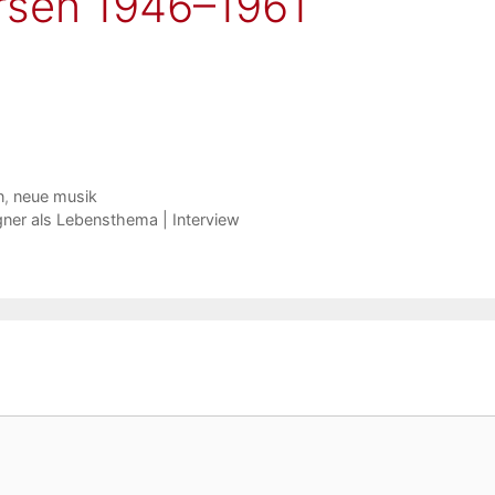
rsen 1946–1961
n
,
neue musik
gner als Lebensthema | Interview