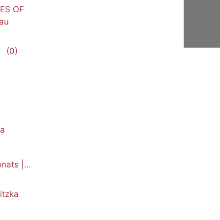
NES OF
au
(0)
ka
nats |
itzka