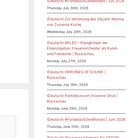
(Deutsch) #FundstückDesMonats | Juli 2026
Thursday July 30th, 2026
(Deutsch) Zur Vertonung des Gāyatrī-Mantra
von Zuzanna Koziej
Wednesday July 29th, 2026
(Deutsch) #KLEO – Klangkörper der
Emanzipation: Frauenorchester als Kunst-
und Freiräume | Rückschau
Monday July 27th, 2026
(Deutsch) HEROINES OF SOUND |
Rückschau
Thursday July 16th, 2026
(Deutsch) Porträtkonzert Vivienne Olive |
Rückschau
Monday June 29th, 2026
(Deutsch) #FundstückDesMonats | Juni 2026
Thursday June 25th, 2026
(Deutsch) Always and forever: Ein GEDOK-