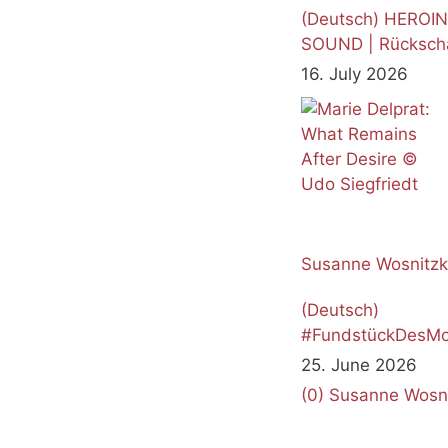
(Deutsch) HEROI
SOUND | Rücksch
16. July 2026
Susanne Wosnitz
(Deutsch)
#FundstückDesMo
Juni 2026
25. June 2026
(0)
Susanne Wosn