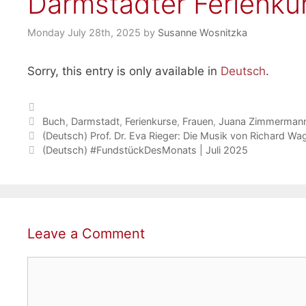
Darmstädter Ferienku
Monday July 28th, 2025
by
Susanne Wosnitzka
Sorry, this entry is only available in
Deutsch
.
Categories
Tags
Buch
,
Darmstadt
,
Ferienkurse
,
Frauen
,
Juana Zimmerman
(Deutsch) Prof. Dr. Eva Rieger: Die Musik von Richard Wa
(Deutsch) #FundstückDesMonats | Juli 2025
Leave a Comment
Comment