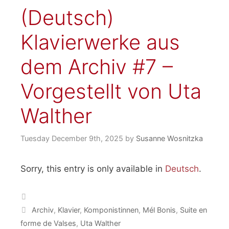
(Deutsch)
Klavierwerke aus
dem Archiv #7 –
Vorgestellt von Uta
Walther
Tuesday December 9th, 2025
by
Susanne Wosnitzka
Sorry, this entry is only available in
Deutsch
.
Categories
Tags
Archiv
,
Klavier
,
Komponistinnen
,
Mél Bonis
,
Suite en
forme de Valses
,
Uta Walther