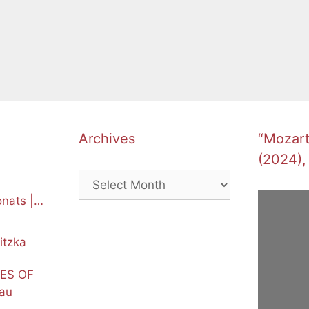
Archives
“Mozart’
(2024),
Archives
nats |
itzka
NES OF
au