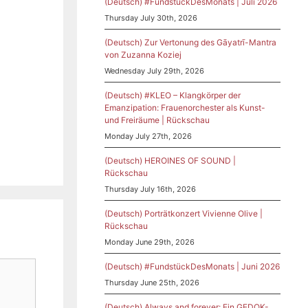
(Deutsch) #FundstückDesMonats | Juli 2026
Thursday July 30th, 2026
(Deutsch) Zur Vertonung des Gāyatrī-Mantra
von Zuzanna Koziej
Wednesday July 29th, 2026
(Deutsch) #KLEO – Klangkörper der
Emanzipation: Frauenorchester als Kunst-
und Freiräume | Rückschau
Monday July 27th, 2026
(Deutsch) HEROINES OF SOUND |
Rückschau
Thursday July 16th, 2026
(Deutsch) Porträtkonzert Vivienne Olive |
Rückschau
Monday June 29th, 2026
(Deutsch) #FundstückDesMonats | Juni 2026
Thursday June 25th, 2026
(Deutsch) Always and forever: Ein GEDOK-