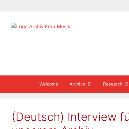
Skip
to
content
Welcome
Archive
Research
(Deutsch) Interview f