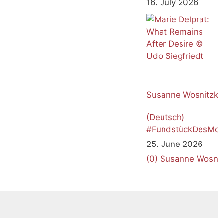
16. July 2026
Susanne Wosnitz
(Deutsch)
#FundstückDesMo
Juni 2026
25. June 2026
(0)
Susanne Wosn