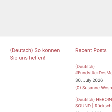
(Deutsch) So können
Recent Posts
Sie uns helfen!
(Deutsch)
#FundstückDesMo
Juli 2026
30. July 2026
(0)
Susanne Wosn
(Deutsch) HEROI
SOUND | Rücksch