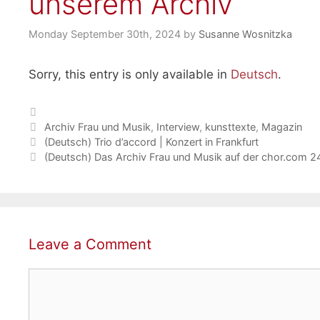
unserem Archiv
Monday September 30th, 2024
by
Susanne Wosnitzka
Sorry, this entry is only available in
Deutsch
.
Categories
Tags
Archiv Frau und Musik
,
Interview
,
kunsttexte
,
Magazin
(Deutsch) Trio d’accord | Konzert in Frankfurt
(Deutsch) Das Archiv Frau und Musik auf der chor.com 2
Leave a Comment
Comment