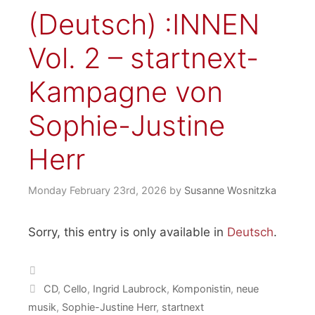
(Deutsch) :INNEN
Vol. 2 – startnext-
Kampagne von
Sophie-Justine
Herr
Monday February 23rd, 2026
by
Susanne Wosnitzka
Sorry, this entry is only available in
Deutsch
.
Categories
Tags
CD
,
Cello
,
Ingrid Laubrock
,
Komponistin
,
neue
musik
,
Sophie-Justine Herr
,
startnext