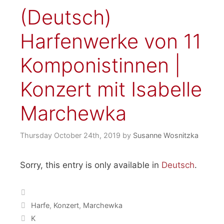
(Deutsch)
Harfenwerke von 11
Komponistinnen |
Konzert mit Isabelle
Marchewka
Thursday October 24th, 2019
by
Susanne Wosnitzka
Sorry, this entry is only available in
Deutsch
.
Categories
Tags
Harfe
,
Konzert
,
Marchewka
K