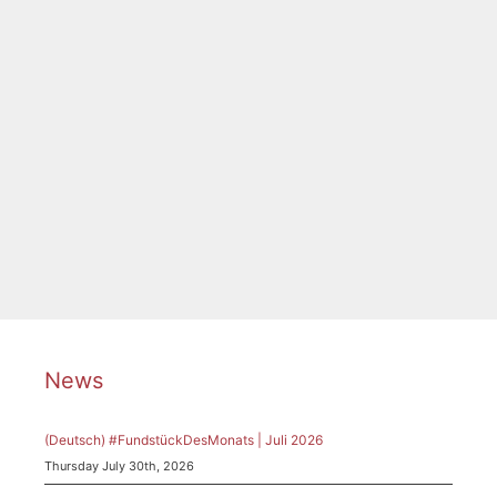
aus Krakau (1890 – 1943) …
Weiterlesen …
Categories
Page
Page
Page
Page
←
→
News
(Deutsch) #FundstückDesMonats | Juli 2026
Thursday July 30th, 2026