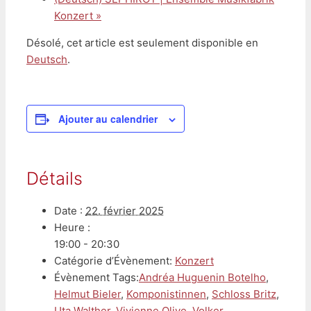
Konzert
»
Désolé, cet article est seulement disponible en
Deutsch
.
Ajouter au calendrier
Détails
Date :
22. février 2025
Heure :
19:00 - 20:30
Catégorie d’Évènement:
Konzert
Évènement Tags:
Andréa Huguenin Botelho
,
Helmut Bieler
,
Komponistinnen
,
Schloss Britz
,
Uta Walther
,
Vivienne Olive
,
Volker