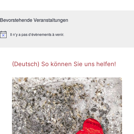
Bevorstehende Veranstaltungen
Il n’y a pas d’évènements à venir.
N
o
t
i
c
e
(Deutsch) So können Sie uns helfen!