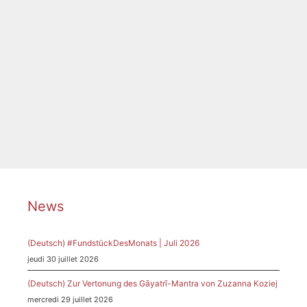
Catégories
Blog
Étiquettes
Alexander Djurkov Hotte
,
Anna Sohn
,
Clémence de
Grandvals
,
Dortmunder Philharmoniker
,
Fridemann
Leipold
,
Jordan de Souza
,
Mandla Mndebele
,
Martin G.
Berger
,
Mazeppa
,
Oper
,
Oper Dortmund
,
Rückschau
,
Sarah-Katharina Karl
,
Superman
,
Vincent Stefan
News
(Deutsch) #FundstückDesMonats | Juli 2026
jeudi 30 juillet 2026
(Deutsch) Zur Vertonung des Gāyatrī-Mantra von Zuzanna Koziej
mercredi 29 juillet 2026