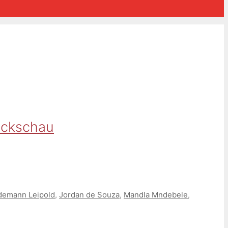
ückschau
demann Leipold
,
Jordan de Souza
,
Mandla Mndebele
,