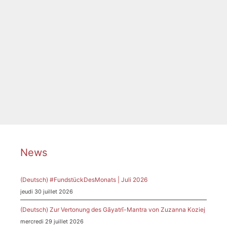
Catégories
News
Étiquettes
Aleida Montjin
,
Archiv Frau und Musik
,
Clara
Schumann
,
Dr. Hoch's Konservatorium
,
Komponistinnen
,
Louise Héritte-Viardot
,
On Air
,
Pädagogik
,
Pädagogikprojekt
,
Radio X
,
Rosy Geiger-
Kullmann
News
(Deutsch) #FundstückDesMonats | Juli 2026
jeudi 30 juillet 2026
(Deutsch) Zur Vertonung des Gāyatrī-Mantra von Zuzanna Koziej
mercredi 29 juillet 2026