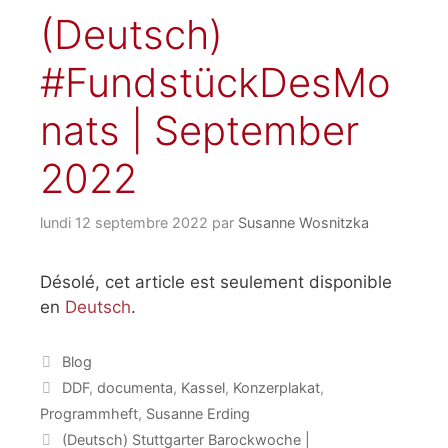
(Deutsch)
#FundstückDesMo
nats | September
2022
lundi 12 septembre 2022
par
Susanne Wosnitzka
Désolé, cet article est seulement disponible
en
Deutsch
.
Catégories
Blog
Étiquettes
DDF
,
documenta
,
Kassel
,
Konzerplakat
,
Programmheft
,
Susanne Erding
(Deutsch) Stuttgarter Barockwoche |