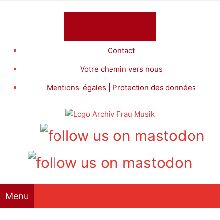
Aller
au
Kontakt/Impressum
contenu
Contact
Votre chemin vers nous
Mentions légales | Protection des données
Menu