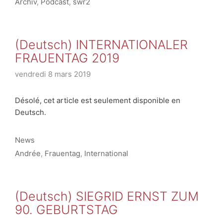
Archiv
,
Podcast
,
swr2
(Deutsch) INTERNATIONALER
FRAUENTAG 2019
vendredi 8 mars 2019
Désolé, cet article est seulement disponible en
Deutsch.
Catégories
News
Étiquettes
Andrée
,
Frauentag
,
International
(Deutsch) SIEGRID ERNST ZUM
90. GEBURTSTAG