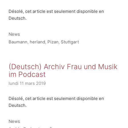
Désolé, cet article est seulement disponible en
Deutsch.
Catégories
News
Étiquettes
Baumann
,
herland
,
Pizan
,
Stuttgart
(Deutsch) Archiv Frau und Musik
im Podcast
lundi 11 mars 2019
Désolé, cet article est seulement disponible en
Deutsch.
Catégories
News
Étiquettes