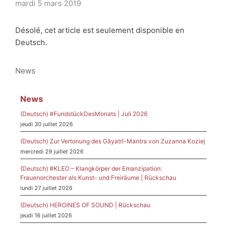
mardi 5 mars 2019
Désolé, cet article est seulement disponible en
Deutsch.
Catégories
News
News
(Deutsch) #FundstückDesMonats | Juli 2026
jeudi 30 juillet 2026
(Deutsch) Zur Vertonung des Gāyatrī-Mantra von Zuzanna Koziej
mercredi 29 juillet 2026
(Deutsch) #KLEO – Klangkörper der Emanzipation:
Frauenorchester als Kunst- und Freiräume | Rückschau
lundi 27 juillet 2026
(Deutsch) HEROINES OF SOUND | Rückschau
jeudi 16 juillet 2026