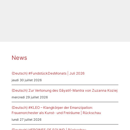
Catégories
News
Étiquettes
Pfalzpreis
,
Senatsmedaille
,
Siegrid Ernst
News
(Deutsch) #FundstückDesMonats | Juli 2026
jeudi 30 juillet 2026
(Deutsch) Zur Vertonung des Gāyatrī-Mantra von Zuzanna Koziej
mercredi 29 juillet 2026
(Deutsch) #KLEO – Klangkörper der Emanzipation:
Frauenorchester als Kunst- und Freiräume | Rückschau
lundi 27 juillet 2026
(Deutsch) HEROINES OF SOUND | Rückschau