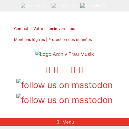
Aller
au
contenu
Contact
Votre chemin vers nous
Mentions légales | Protection des données
Menu