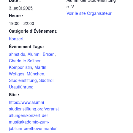
Date :
Alumni der Studienstiftung
e. V.
3. août 2025
Voir le site Organisateur
Heure :
19:00 - 22:00
Catégorie d’Évènement:
Konzert
Évènement Tags:
ahnst du
,
Alumni
,
Brixen
,
Charlotte Seither
,
Komponistin
,
Martin
Wettges
,
München
,
Studienstiftung
,
Südtirol
,
Uraufführung
Site :
https://www.alumni-
studienstiftung.org/veranst
altungen/konzert-der-
musikakademie-zum-
jubilum-beethovenmahler-