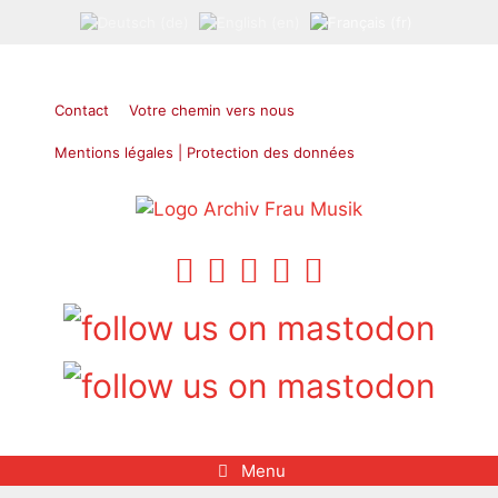
Aller
au
contenu
Contact
Votre chemin vers nous
Mentions légales | Protection des données
Menu