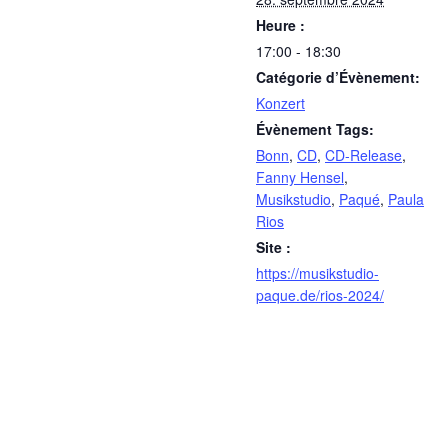
Heure :
17:00 - 18:30
Catégorie d’Évènement:
Konzert
Évènement Tags:
Bonn
,
CD
,
CD-Release
,
Fanny Hensel
,
Musikstudio
,
Paqué
,
Paula
Rios
Site :
https://musikstudio-
paque.de/rios-2024/