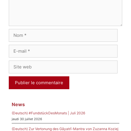
Nom
E-
mail
Site
web
News
(Deutsch) #FundstückDesMonats | Juli 2026
jeudi 30 juillet 2026
(Deutsch) Zur Vertonung des Gāyatrī-Mantra von Zuzanna Koziej