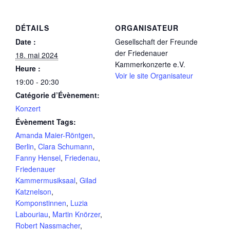
DÉTAILS
ORGANISATEUR
Date :
Gesellschaft der Freunde
der Friedenauer
18. mai 2024
Kammerkonzerte e.V.
Heure :
Voir le site Organisateur
19:00 - 20:30
Catégorie d’Évènement:
Konzert
Évènement Tags:
Amanda Maier-Röntgen
,
Berlin
,
Clara Schumann
,
Fanny Hensel
,
Friedenau
,
Friedenauer
Kammermusiksaal
,
Gilad
Katznelson
,
Komponstinnen
,
Luzia
Labouriau
,
Martin Knörzer
,
Robert Nassmacher
,