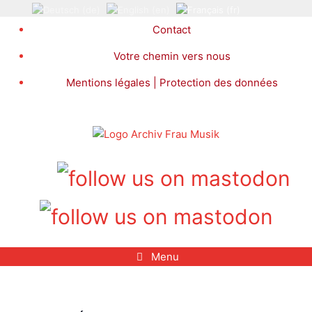
Aller
au
Contact
contenu
Votre chemin vers nous
Mentions légales | Protection des données
Menu