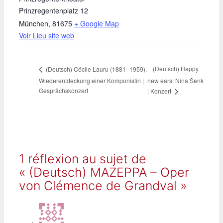
Prinzregentenplatz 12
München
,
81675
+ Google Map
Voir Lieu site web
(Deutsch) Happy
(Deutsch) Cécile Lauru (1881‒1959).
Wiederentdeckung einer Komponistin |
new ears: Nina Šenk
Gesprächskonzert
| Konzert
1 réflexion au sujet de
« (Deutsch) MAZEPPA – Oper
von Clémence de Grandval »