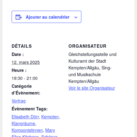
Ajouter au calendrier
DÉTAILS
ORGANISATEUR
Date :
Gleichstellungsstelle und
Kulturamt der Stadt
12. mars 2025
Kempten/Allgäu, Sing-
Heure :
und Musikschule
19:30 - 21:00
Kempten/Allgäu
Catégorie
Voir le site Organisateur
d’Évènement:
Vortrag
Évènement Tags:
Elisabeth Dörr
,
Kempten
,
Klangräume
,
Komponistinnen
,
Mary
Ellen Kitchens
,
Schöner