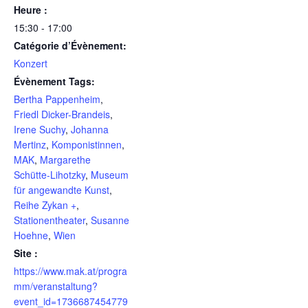
Heure :
15:30 - 17:00
Catégorie d’Évènement:
Konzert
Évènement Tags:
Bertha Pappenheim
,
Friedl Dicker-Brandeis
,
Irene Suchy
,
Johanna
Mertinz
,
Komponistinnen
,
MAK
,
Margarethe
Schütte-Lihotzky
,
Museum
für angewandte Kunst
,
Reihe Zykan +
,
Stationentheater
,
Susanne
Hoehne
,
Wien
Site :
https://www.mak.at/progra
mm/veranstaltung?
event_id=1736687454779