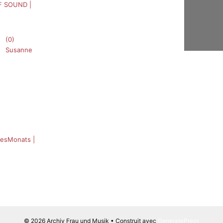
F SOUND |
(0)
Susanne
esMonats |
© 2026 Archiv Frau und Musik
• Construit avec
GeneratePress