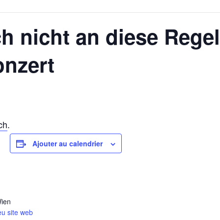
ch nicht an diese Rege
onzert
ch
.
Ajouter au calendrier
ien
eu site web