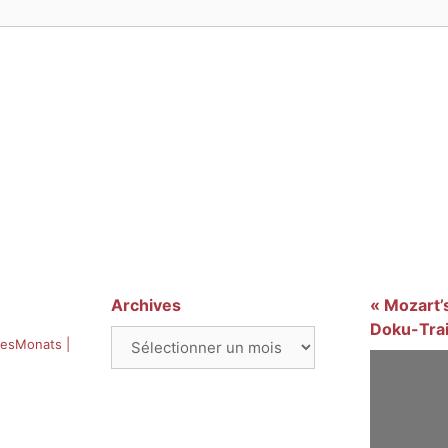
Archives
« Mozart’s
Doku-Trai
Archives
esMonats |