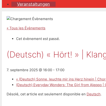
Veranstaltungen
« Tous les Évènements
Cet évènement est passé.
(Deutsch) « Hört! » | Kla
7. septembre 2025 @ 16:00
-
17:00
«
(Deutsch) Sonne, leuchte mir ins Herz hinein | Cho
(Deutsch) Everyday Wonders: The Girl from Aleppo |
Désolé, cet article est seulement disponible en
Deutsch
.