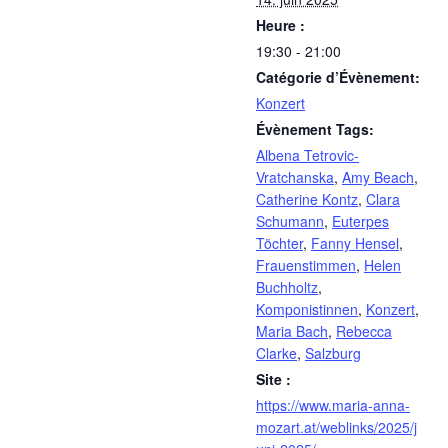
Heure :
19:30 - 21:00
Catégorie d’Évènement:
Konzert
Évènement Tags:
Albena Tetrovic-
Vratchanska
,
Amy Beach
,
Catherine Kontz
,
Clara
Schumann
,
Euterpes
Töchter
,
Fanny Hensel
,
Frauenstimmen
,
Helen
Buchholtz
,
Komponistinnen
,
Konzert
,
Maria Bach
,
Rebecca
Clarke
,
Salzburg
Site :
https://www.maria-anna-
mozart.at/weblinks/2025/j