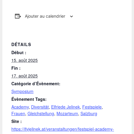
Ajouter au calendrier
DÉTAILS
Début :
15. août 2025
Fin :
17. août 2025
Catégorie d’Évènement:
Symposium
Évènement Tags:
Academy
,
Diversität
,
Elfriede Jelinek
,
Festspiele
,
Frauen
,
Gleichstellung
,
Mozarteum
,
Salzburg
Site :
https://ifvjelinek.at/veranstaltungen/festspiel-academy-