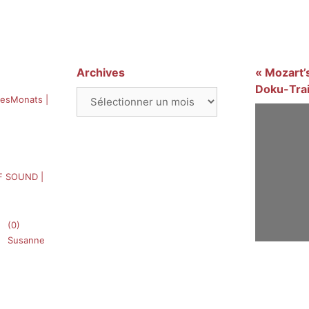
Archives
« Mozart’s
Doku-Trai
Archives
esMonats |
F SOUND |
(0)
Susanne