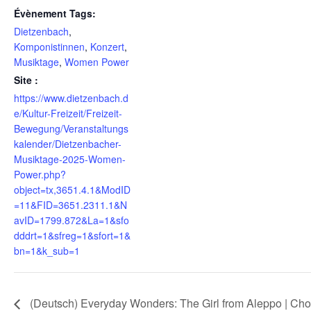
Évènement Tags:
Dietzenbach
,
Komponistinnen
,
Konzert
,
Musiktage
,
Women Power
Site :
https://www.dietzenbach.d
e/Kultur-Freizeit/Freizeit-
Bewegung/Veranstaltungs
kalender/Dietzenbacher-
Musiktage-2025-Women-
Power.php?
object=tx,3651.4.1&ModID
=11&FID=3651.2311.1&N
avID=1799.872&La=1&sfo
dddrt=1&sfreg=1&sfort=1&
bn=1&k_sub=1
(Deutsch) Everyday Wonders: The Girl from Aleppo | Cho