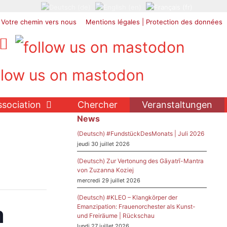
Votre chemin vers nous
Mentions légales | Protection des données
ssociation
Chercher
Veranstaltungen
News
(Deutsch) #FundstückDesMonats | Juli 2026
jeudi 30 juillet 2026
(Deutsch) Zur Vertonung des Gāyatrī-Mantra
von Zuzanna Koziej
mercredi 29 juillet 2026
(Deutsch) #KLEO – Klangkörper der
n
Emanzipation: Frauenorchester als Kunst-
und Freiräume | Rückschau
lundi 27 juillet 2026