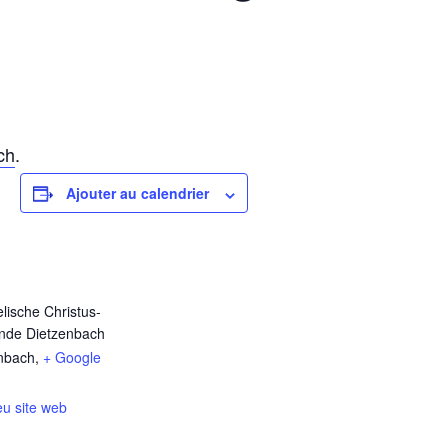
ch
.
Ajouter au calendrier
lische Christus-
nde Dietzenbach
nbach
,
+ Google
eu site web