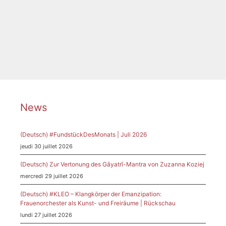
Musikkassette
,
Sound
,
Sound of Equality
,
Tonbänder
,
Violeta Dinecsu
,
Zukunft
News
(Deutsch) #FundstückDesMonats | Juli 2026
jeudi 30 juillet 2026
(Deutsch) Zur Vertonung des Gāyatrī-Mantra von Zuzanna Koziej
mercredi 29 juillet 2026
(Deutsch) #KLEO – Klangkörper der Emanzipation:
Frauenorchester als Kunst- und Freiräume | Rückschau
lundi 27 juillet 2026