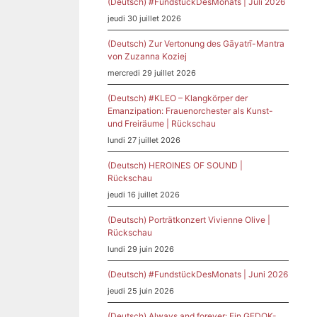
(Deutsch) #FundstückDesMonats | Juli 2026
jeudi 30 juillet 2026
(Deutsch) Zur Vertonung des Gāyatrī-Mantra
von Zuzanna Koziej
mercredi 29 juillet 2026
(Deutsch) #KLEO – Klangkörper der
Emanzipation: Frauenorchester als Kunst-
und Freiräume | Rückschau
lundi 27 juillet 2026
(Deutsch) HEROINES OF SOUND |
Rückschau
jeudi 16 juillet 2026
(Deutsch) Porträtkonzert Vivienne Olive |
Rückschau
lundi 29 juin 2026
(Deutsch) #FundstückDesMonats | Juni 2026
jeudi 25 juin 2026
(Deutsch) Always and forever: Ein GEDOK-