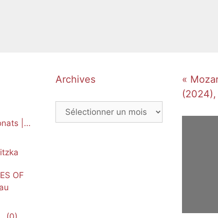
Archives
« Mozart
(2024),
Archives
nats |
itzka
NES OF
au
(0)