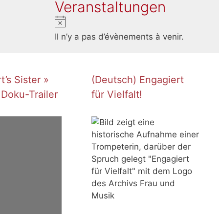
Veranstaltungen
N
o
Il n’y a pas d’évènements à venir.
t
i
c
’s Sister »
(Deutsch) Engagiert
e
 Doku-Trailer
für Vielfalt!