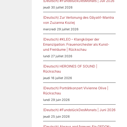
(Deutsch) #FundstückDesMonats | Juli 2026
jeudi 30 juillet 2026
(Deutsch) Zur Vertonung des Gāyatrī-Mantra
von Zuzanna Koziej
mercredi 29 juillet 2026
(Deutsch) #KLEO – Klangkörper der
Emanzipation: Frauenorchester als Kunst-
und Freiräume | Rückschau
lundi 27 juillet 2026
(Deutsch) HEROINES OF SOUND |
Rückschau
jeudi 16 juillet 2026
(Deutsch) Porträtkonzert Vivienne Olive |
Rückschau
lundi 29 juin 2026
(Deutsch) #FundstückDesMonats | Juni 2026
jeudi 25 juin 2026
(Deutsch) Always and forever: Ein GEDOK-