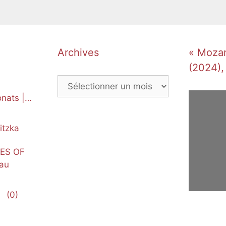
Archives
« Mozart
(2024),
Archives
nats |
itzka
NES OF
au
(0)