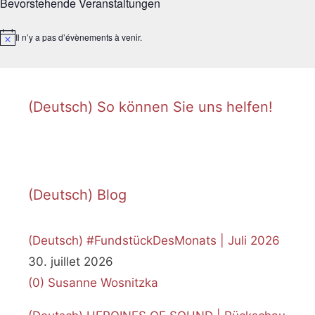
Bevorstehende Veranstaltungen
Il n’y a pas d’évènements à venir.
N
o
t
i
c
e
(Deutsch) So können Sie uns helfen!
(Deutsch) Blog
(Deutsch) #FundstückDesMonats | Juli 2026
30. juillet 2026
(0)
Susanne Wosnitzka