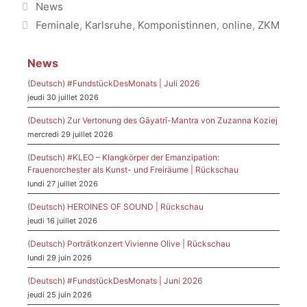
Catégories
News
Étiquettes
Feminale
,
Karlsruhe
,
Komponistinnen
,
online
,
ZKM
News
(Deutsch) #FundstückDesMonats | Juli 2026
jeudi 30 juillet 2026
(Deutsch) Zur Vertonung des Gāyatrī-Mantra von Zuzanna Koziej
mercredi 29 juillet 2026
(Deutsch) #KLEO – Klangkörper der Emanzipation:
Frauenorchester als Kunst- und Freiräume | Rückschau
lundi 27 juillet 2026
(Deutsch) HEROINES OF SOUND | Rückschau
jeudi 16 juillet 2026
(Deutsch) Porträtkonzert Vivienne Olive | Rückschau
lundi 29 juin 2026
(Deutsch) #FundstückDesMonats | Juni 2026
jeudi 25 juin 2026