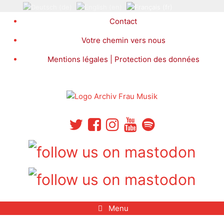
Aller
au
Contact
contenu
Votre chemin vers nous
Mentions légales | Protection des données
Menu