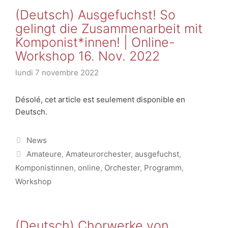
(Deutsch) Ausgefuchst! So
gelingt die Zusammenarbeit mit
Komponist*innen! | Online-
Workshop 16. Nov. 2022
lundi 7 novembre 2022
Désolé, cet article est seulement disponible en
Deutsch.
Catégories
News
Étiquettes
Amateure
,
Amateurorchester
,
ausgefuchst
,
Komponistinnen
,
online
,
Orchester
,
Programm
,
Workshop
(Deutsch) Chorwerke von