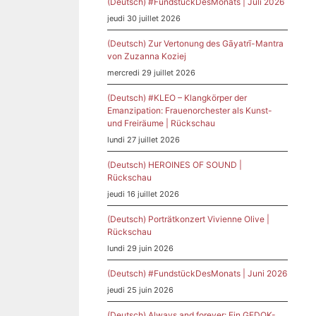
(Deutsch) #FundstückDesMonats | Juli 2026
jeudi 30 juillet 2026
(Deutsch) Zur Vertonung des Gāyatrī-Mantra
von Zuzanna Koziej
mercredi 29 juillet 2026
(Deutsch) #KLEO – Klangkörper der
Emanzipation: Frauenorchester als Kunst-
und Freiräume | Rückschau
lundi 27 juillet 2026
(Deutsch) HEROINES OF SOUND |
Rückschau
jeudi 16 juillet 2026
(Deutsch) Porträtkonzert Vivienne Olive |
Rückschau
lundi 29 juin 2026
(Deutsch) #FundstückDesMonats | Juni 2026
jeudi 25 juin 2026
(Deutsch) Always and forever: Ein GEDOK-