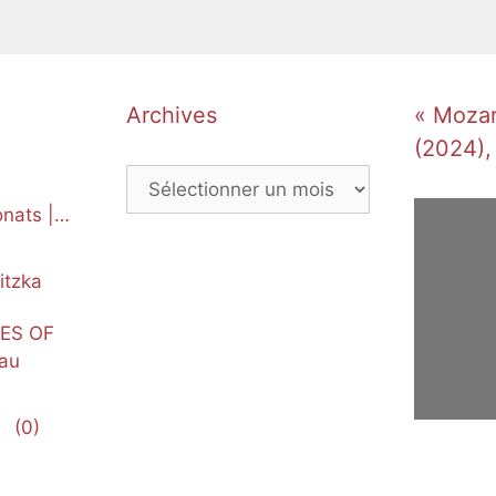
Archives
« Mozart
(2024),
Archives
nats |
itzka
NES OF
au
(0)