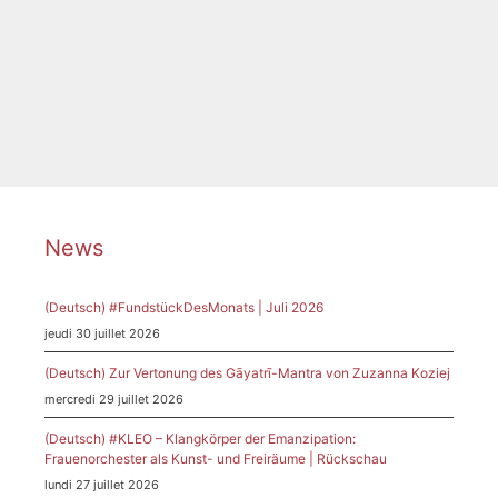
Catégories
News
Étiquettes
Frankfurt
,
Komponistinnen
,
Meldung
,
Niederrad
,
Paradies
,
Presse
,
Rundschau
News
(Deutsch) #FundstückDesMonats | Juli 2026
jeudi 30 juillet 2026
(Deutsch) Zur Vertonung des Gāyatrī-Mantra von Zuzanna Koziej
mercredi 29 juillet 2026
(Deutsch) #KLEO – Klangkörper der Emanzipation:
Frauenorchester als Kunst- und Freiräume | Rückschau
lundi 27 juillet 2026