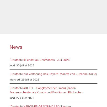
Catégories
News
Étiquettes
Harfe
,
Konzert
,
Marchewka
News
(Deutsch) #FundstückDesMonats | Juli 2026
jeudi 30 juillet 2026
(Deutsch) Zur Vertonung des Gāyatrī-Mantra von Zuzanna Koziej
mercredi 29 juillet 2026
(Deutsch) #KLEO – Klangkörper der Emanzipation:
Frauenorchester als Kunst- und Freiräume | Rückschau
lundi 27 juillet 2026
(Deutsch) HEROINES OF SOUND | Rückschau