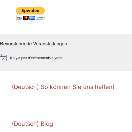
Bevorstehende Veranstaltungen
Il n’y a pas d’évènements à venir.
N
o
t
i
c
e
(Deutsch) So können Sie uns helfen!
(Deutsch) Blog